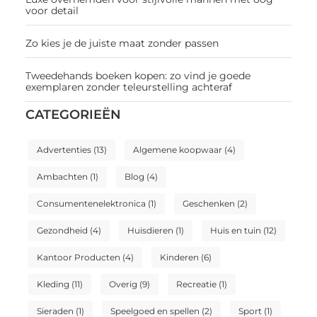
voor detail
Zo kies je de juiste maat zonder passen
Tweedehands boeken kopen: zo vind je goede
exemplaren zonder teleurstelling achteraf
CATEGORIEËN
Advertenties
(13)
Algemene koopwaar
(4)
Ambachten
(1)
Blog
(4)
Consumentenelektronica
(1)
Geschenken
(2)
Gezondheid
(4)
Huisdieren
(1)
Huis en tuin
(12)
Kantoor Producten
(4)
Kinderen
(6)
Kleding
(11)
Overig
(9)
Recreatie
(1)
Sieraden
(1)
Speelgoed en spellen
(2)
Sport
(1)