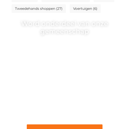
Tweedehands shoppen
(27)
Voertuigen
(6)
Word onderdeel van onze
gemeenschap
Wij zijn een veelzijdig blogplatform dat
toegankelijk is voor iedereen – of je nu
een passie hebt voor schrijven, lezen of
beide. Onze algemene blog biedt een
podium voor diverse onderwerpen en
persoonlijke verhalen.
❝
Word onderdeel van onze community
en draag bij aan een inspirerende plek
waar ideeën tot leven komen en
gedeeld worden.
❞