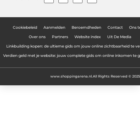
Cookiebeleid
Aanmelden
Beroemdheden
Contact
Ons 
Over ons
Partners
Website index
Uit De Media
Linkbuilding kopen: de ultieme gids om jouw online zichtbaarheid te v
Verdien geld met je website: jouw complete gids om online inkomen te 
www.shoppingarena.nl.
All Rights Reserved © 2025