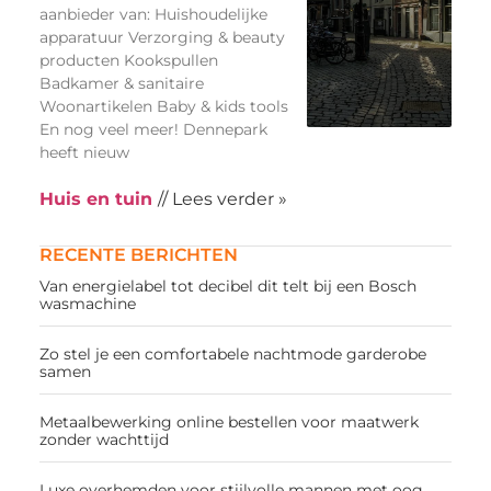
aanbieder van: Huishoudelijke
apparatuur Verzorging & beauty
producten Kookspullen
Badkamer & sanitaire
Woonartikelen Baby & kids tools
En nog veel meer! Dennepark
heeft nieuw
Huis en tuin
// Lees verder »
RECENTE BERICHTEN
Van energielabel tot decibel dit telt bij een Bosch
wasmachine
Zo stel je een comfortabele nachtmode garderobe
samen
Metaalbewerking online bestellen voor maatwerk
zonder wachttijd
Luxe overhemden voor stijlvolle mannen met oog