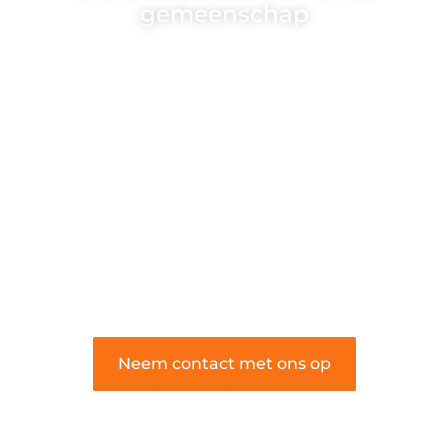
gemeenschap
Wij zijn een veelzijdig blogplatform dat
toegankelijk is voor iedereen – of je nu
een passie hebt voor schrijven, lezen of
beide. Onze algemene blog biedt een
podium voor diverse onderwerpen en
persoonlijke verhalen.
❝
Word onderdeel van onze community
en draag bij aan een inspirerende plek
waar ideeën tot leven komen en
gedeeld worden.
❞
Neem contact met ons op