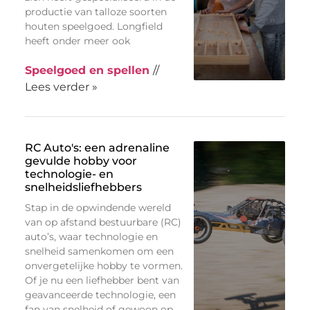
productie van talloze soorten
houten speelgoed. Longfield
heeft onder meer ook
Speelgoed en spellen
//
Lees verder »
RC Auto's: een adrenaline
gevulde hobby voor
technologie- en
snelheidsliefhebbers
Stap in de opwindende wereld
van op afstand bestuurbare (RC)
auto’s, waar technologie en
snelheid samenkomen om een
onvergetelijke hobby te vormen.
Of je nu een liefhebber bent van
geavanceerde technologie, een
fan van snelheid of gewoon op