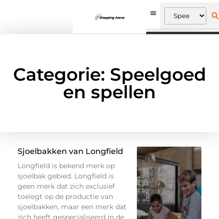
Categorie: Speelgoed
en spellen
Sjoelbakken van Longfield
Longfield is bekend merk op
sjoelbak gebied. Longfield is
geen merk dat zich exclusief
toelegt op de productie van
sjoelbakken, maar een merk dat
zich heeft gespecialiseerd in de