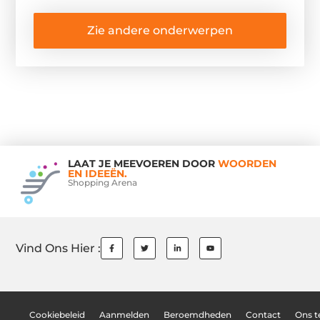
Zie andere onderwerpen
LAAT JE MEEVOEREN DOOR
WOORDEN
EN IDEEËN.
Shopping Arena
Vind Ons Hier :
Cookiebeleid
Aanmelden
Beroemdheden
Contact
Ons 