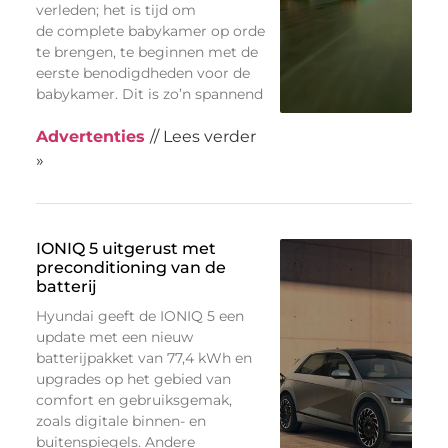
verleden; het is tijd om
de complete babykamer op orde
te brengen, te beginnen met de
eerste benodigdheden voor de
babykamer. Dit is zo’n spannend
Advertenties
// Lees verder
»
IONIQ 5 uitgerust met
preconditioning van de
batterij
Hyundai geeft de IONIQ 5 een
update met een nieuw
batterijpakket van 77,4 kWh en
upgrades op het gebied van
comfort en gebruiksgemak,
zoals digitale binnen- en
buitenspiegels. Andere