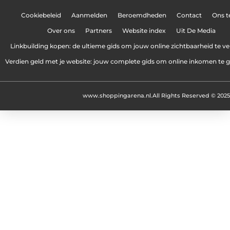
Cookiebeleid
Aanmelden
Beroemdheden
Contact
Ons 
Over ons
Partners
Website index
Uit De Media
Linkbuilding kopen: de ultieme gids om jouw online zichtbaarheid te v
Verdien geld met je website: jouw complete gids om online inkomen te 
www.shoppingarena.nl.
All Rights Reserved © 2025