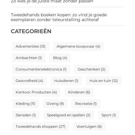
Zo kies je de juiste maat zonder passen
Tweedehands boeken kopen: zo vind je goede
exemplaren zonder teleurstelling achteraf
CATEGORIEËN
Advertenties
(13)
Algemene koopwaar
(4)
Ambachten
(1)
Blog
(4)
Consumentenelektronica
(1)
Geschenken
(2)
Gezondheid
(4)
Huisdieren
(1)
Huis en tuin
(12)
Kantoor Producten
(4)
Kinderen
(6)
Kleding
(11)
Overig
(9)
Recreatie
(1)
Sieraden
(1)
Speelgoed en spellen
(2)
Sport
(1)
Tweedehands shoppen
(27)
Voertuigen
(6)