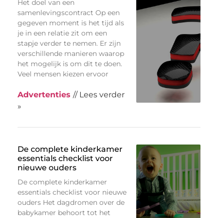
Het doel van een
samenlevingscontract Op een
gegeven moment is het tijd als
je in een relatie zit om een
stapje verder te nemen. Er zijn
verschillende manieren waarop
het mogelijk is om dit te doen.
Veel mensen kiezen ervoor
Advertenties
// Lees verder
»
De complete kinderkamer
essentials checklist voor
nieuwe ouders
De complete kinderkamer
essentials checklist voor nieuwe
ouders Het dagdromen over de
babykamer behoort tot het