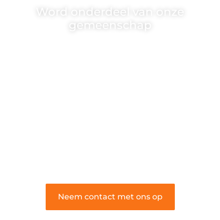
Word onderdeel van onze
gemeenschap
Wij zijn een veelzijdig blogplatform dat
toegankelijk is voor iedereen – of je nu
een passie hebt voor schrijven, lezen of
beide. Onze algemene blog biedt een
podium voor diverse onderwerpen en
persoonlijke verhalen.
❝
Word onderdeel van onze community
en draag bij aan een inspirerende plek
waar ideeën tot leven komen en
gedeeld worden.
❞
Neem contact met ons op