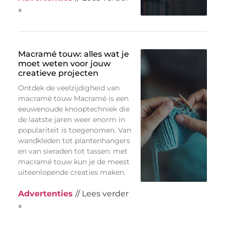
»
Macramé touw: alles wat je
moet weten voor jouw
creatieve projecten
Ontdek de veelzijdigheid van
macramé touw Macramé is een
eeuwenoude knooptechniek die
de laatste jaren weer enorm in
populariteit is toegenomen. Van
wandkleden tot plantenhangers
en van sieraden tot tassen: met
macramé touw kun je de meest
uiteenlopende creaties maken.
Advertenties
// Lees verder
»