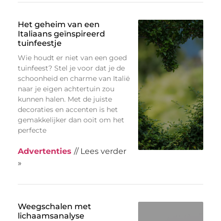
Het geheim van een
Italiaans geïnspireerd
tuinfeestje
Wie houdt er niet van een goed
tuinfeest? Stel je voor dat je de
schoonheid en charme van Italië
naar je eigen achtertuin zou
kunnen halen. Met de juiste
decoraties en accenten is het
gemakkelijker dan ooit om het
perfecte
Advertenties
// Lees verder
»
Weegschalen met
lichaamsanalyse