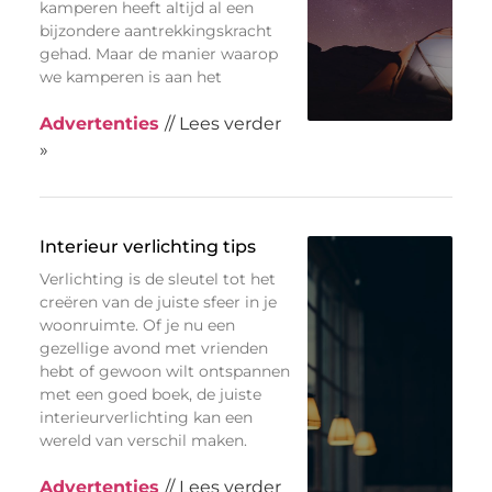
kamperen heeft altijd al een
bijzondere aantrekkingskracht
gehad. Maar de manier waarop
we kamperen is aan het
Advertenties
// Lees verder
»
Interieur verlichting tips
Verlichting is de sleutel tot het
creëren van de juiste sfeer in je
woonruimte. Of je nu een
gezellige avond met vrienden
hebt of gewoon wilt ontspannen
met een goed boek, de juiste
interieurverlichting kan een
wereld van verschil maken.
Advertenties
// Lees verder