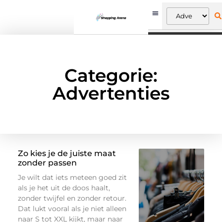
Categorie:
Advertenties
Zo kies je de juiste maat
zonder passen
Je wilt dat iets meteen goed zit
als je het uit de doos haalt,
zonder twijfel en zonder retour.
Dat lukt vooral als je niet alleen
naar S tot XXL kijkt, maar naar