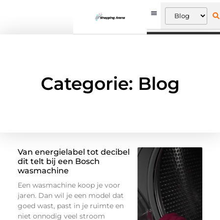
Categorie: Blog
Van energielabel tot decibel
dit telt bij een Bosch
wasmachine
Een wasmachine koop je voor
jaren. Dan wil je een model dat
goed wast, past in je ruimte en
niet onnodig veel stroom