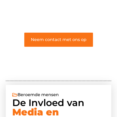
❝
Word onderdeel van onze community
en draag bij aan een inspirerende plek
waar ideeën tot leven komen en
gedeeld worden.
❞
Neem contact met ons op
Beroemde mensen
De Invloed van
Media en