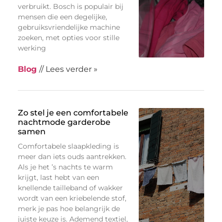
verbruikt. Bosch is populair bij
mensen die een degelijke,
gebruiksvriendelijke machine
zoeken, met opties voor stille
werking
Blog
// Lees verder »
Zo stel je een comfortabele
nachtmode garderobe
samen
Comfortabele slaapkleding is
meer dan iets ouds aantrekken.
Als je het ’s nachts te warm
krijgt, last hebt van een
knellende tailleband of wakker
wordt van een kriebelende stof,
merk je pas hoe belangrijk de
juiste keuze is. Ademend textiel,