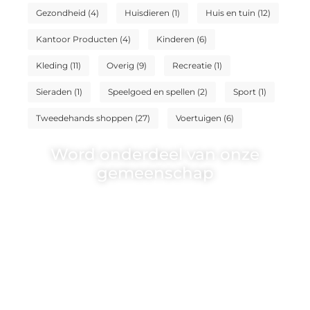
Gezondheid
(4)
Huisdieren
(1)
Huis en tuin
(12)
Kantoor Producten
(4)
Kinderen
(6)
Kleding
(11)
Overig
(9)
Recreatie
(1)
Sieraden
(1)
Speelgoed en spellen
(2)
Sport
(1)
Tweedehands shoppen
(27)
Voertuigen
(6)
Word onderdeel van onze
gemeenschap
Wij zijn een veelzijdig blogplatform dat
toegankelijk is voor iedereen – of je nu
een passie hebt voor schrijven, lezen of
beide. Onze algemene blog biedt een
podium voor diverse onderwerpen en
persoonlijke verhalen.