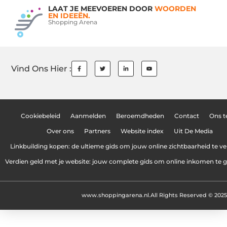
LAAT JE MEEVOEREN DOOR
WOORDEN
EN IDEEËN.
Shopping Arena
Vind Ons Hier :
Cookiebeleid
Aanmelden
Beroemdheden
Contact
Ons 
Over ons
Partners
Website index
Uit De Media
Linkbuilding kopen: de ultieme gids om jouw online zichtbaarheid te v
Verdien geld met je website: jouw complete gids om online inkomen te 
www.shoppingarena.nl.
All Rights Reserved © 2025