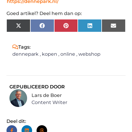
https://dennepark.nl/
Goed artikel? Deel hem dan op:
X
Facebook
Pinterest
LinkedIn
Email
(Twitter)
Tags:
dennepark
,
kopen
,
online
,
webshop
GEPUBLICEERD DOOR
Lars de Boer
Content Writer
Deel dit: