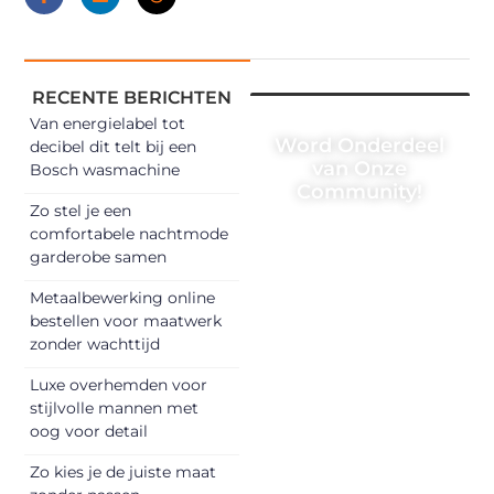
RECENTE BERICHTEN
Van energielabel tot
Word Onderdeel
decibel dit telt bij een
van Onze
Bosch wasmachine
Community!
Zo stel je een
Registreer je
comfortabele nachtmode
garderobe samen
vandaag nog en
begin met het
Metaalbewerking online
delen van jouw
bestellen voor maatwerk
unieke perspectief.
zonder wachttijd
Jouw woorden
Luxe overhemden voor
kunnen
stijlvolle mannen met
informeren,
oog voor detail
inspireren,
vermaken en
Zo kies je de juiste maat