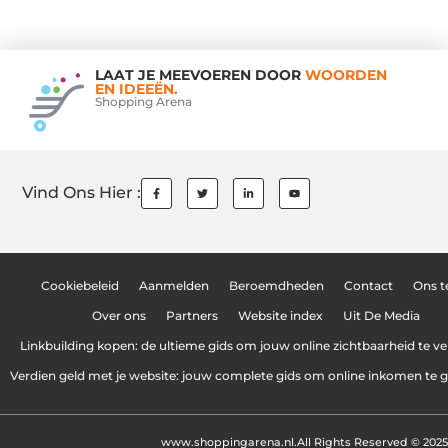
LAAT JE MEEVOEREN DOOR
WOORDEN
EN IDEEËN.
Shopping Arena
Vind Ons Hier :
Cookiebeleid
Aanmelden
Beroemdheden
Contact
Ons 
Over ons
Partners
Website index
Uit De Media
Linkbuilding kopen: de ultieme gids om jouw online zichtbaarheid te v
Verdien geld met je website: jouw complete gids om online inkomen te 
www.shoppingarena.nl.
All Rights Reserved © 2025