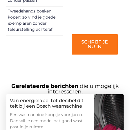
zonder passen
verbinden – ze
verdienen het om
Tweedehands boeken
gehoord te
kopen: zo vind je goede
worden!
exemplaren zonder
teleurstelling achteraf
SCHRIJF JE
NU IN
Gerelateerde berichten
die u mogelijk
interesseren.
Van energielabel tot decibel dit
telt bij een Bosch wasmachine
Een wasmachine koop je voor jaren.
Dan wil je een model dat goed wast,
past in je ruimte