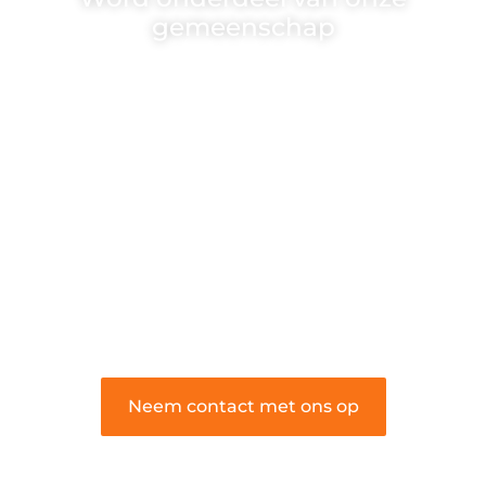
gemeenschap
Wij zijn een veelzijdig blogplatform dat
toegankelijk is voor iedereen – of je nu
een passie hebt voor schrijven, lezen of
beide. Onze algemene blog biedt een
podium voor diverse onderwerpen en
persoonlijke verhalen.
❝
Word onderdeel van onze community
en draag bij aan een inspirerende plek
waar ideeën tot leven komen en
gedeeld worden.
❞
Neem contact met ons op