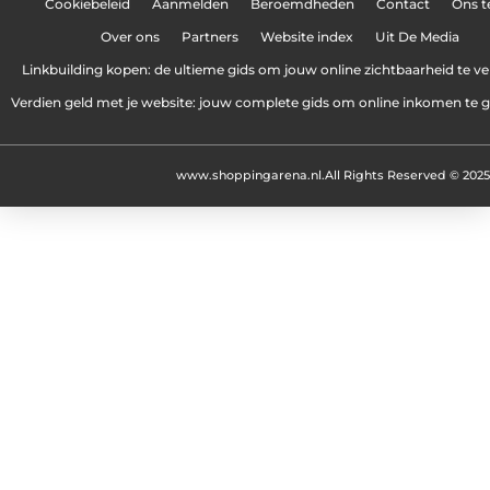
Cookiebeleid
Aanmelden
Beroemdheden
Contact
Ons 
Over ons
Partners
Website index
Uit De Media
Linkbuilding kopen: de ultieme gids om jouw online zichtbaarheid te v
Verdien geld met je website: jouw complete gids om online inkomen te 
www.shoppingarena.nl.
All Rights Reserved © 2025