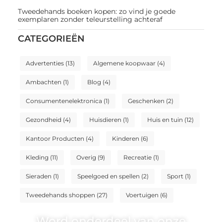
Tweedehands boeken kopen: zo vind je goede
exemplaren zonder teleurstelling achteraf
CATEGORIEËN
Advertenties
(13)
Algemene koopwaar
(4)
Ambachten
(1)
Blog
(4)
Consumentenelektronica
(1)
Geschenken
(2)
Gezondheid
(4)
Huisdieren
(1)
Huis en tuin
(12)
Kantoor Producten
(4)
Kinderen
(6)
Kleding
(11)
Overig
(9)
Recreatie
(1)
Sieraden
(1)
Speelgoed en spellen
(2)
Sport
(1)
Tweedehands shoppen
(27)
Voertuigen
(6)
Word onderdeel van onze