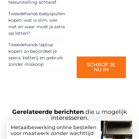
teleurstelling achteraf
inspireren,
vermaken en
Tweedehands babyspullen
kopen: wat is slim, wat
verbinden – ze
niet en waar moet je extra
verdienen het om
op letten?
gehoord te
worden!
Tweedehands laptop
kopen: zo beoordeel je
specs, batterij en gebruik
zonder miskoop
SCHRIJF JE
NU IN
Gerelateerde berichten
die u mogelijk
interesseren.
Metaalbewerking online bestellen
voor maatwerk zonder wachttijd