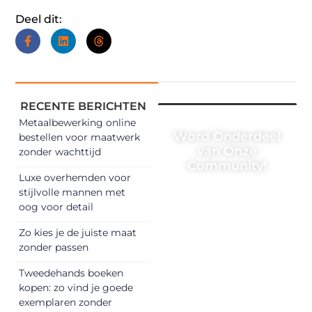
Deel dit:
RECENTE BERICHTEN
Metaalbewerking online
Word Onderdeel
bestellen voor maatwerk
van Onze
zonder wachttijd
Community!
Luxe overhemden voor
Registreer je
stijlvolle mannen met
oog voor detail
vandaag nog en
begin met het
Zo kies je de juiste maat
delen van jouw
zonder passen
unieke perspectief.
Tweedehands boeken
Jouw woorden
kopen: zo vind je goede
kunnen
exemplaren zonder
informeren,