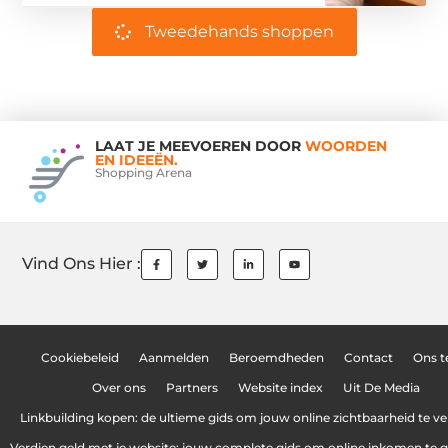
Tweedehands shoppen
LAAT JE MEEVOEREN DOOR
WOORDEN
EN IDEEËN.
Shopping Arena
Vind Ons Hier :
Cookiebeleid
Aanmelden
Beroemdheden
Contact
Ons 
Over ons
Partners
Website index
Uit De Media
Linkbuilding kopen: de ultieme gids om jouw online zichtbaarheid te v
Verdien geld met je website: jouw complete gids om online inkomen te 