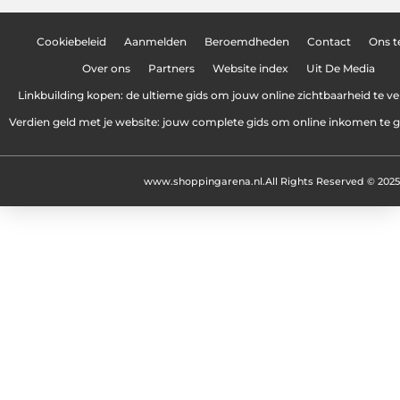
Cookiebeleid
Aanmelden
Beroemdheden
Contact
Ons 
Over ons
Partners
Website index
Uit De Media
Linkbuilding kopen: de ultieme gids om jouw online zichtbaarheid te v
Verdien geld met je website: jouw complete gids om online inkomen te 
www.shoppingarena.nl.
All Rights Reserved © 2025