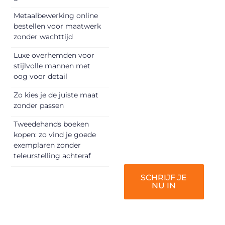
begin met het
Metaalbewerking online
delen van jouw
bestellen voor maatwerk
unieke perspectief.
zonder wachttijd
Jouw woorden
Luxe overhemden voor
kunnen
stijlvolle mannen met
informeren,
oog voor detail
inspireren,
vermaken en
Zo kies je de juiste maat
zonder passen
verbinden – ze
verdienen het om
Tweedehands boeken
gehoord te
kopen: zo vind je goede
worden!
exemplaren zonder
teleurstelling achteraf
SCHRIJF JE
NU IN