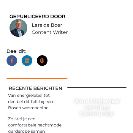
GEPUBLICEERD DOOR
Lars de Boer
Content Writer
Deel dit:
RECENTE BERICHTEN
Van energielabel tot
Word Onderdeel
decibel dit telt bij een
van Onze
Bosch wasmachine
Community!
Zo stel je een
Registreer je
comfortabele nachtmode
garderobe samen
vandaag nog en