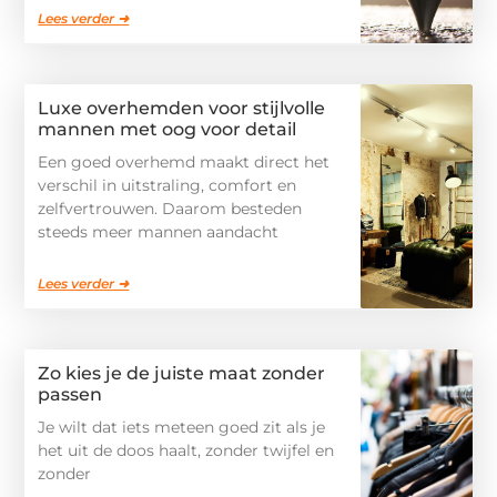
Lees verder ➜
Luxe overhemden voor stijlvolle
mannen met oog voor detail
Een goed overhemd maakt direct het
verschil in uitstraling, comfort en
zelfvertrouwen. Daarom besteden
steeds meer mannen aandacht
Lees verder ➜
Zo kies je de juiste maat zonder
passen
Je wilt dat iets meteen goed zit als je
het uit de doos haalt, zonder twijfel en
zonder