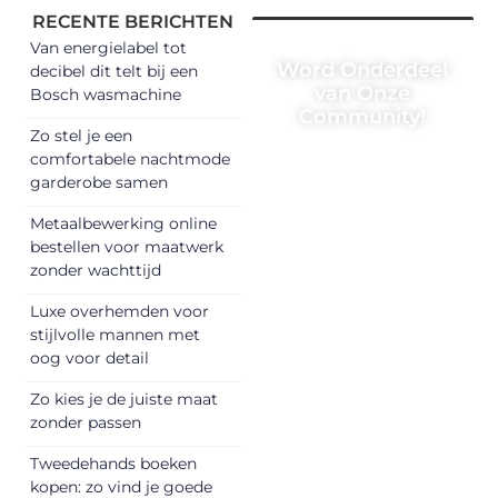
RECENTE BERICHTEN
Van energielabel tot
Word Onderdeel
decibel dit telt bij een
van Onze
Bosch wasmachine
Community!
Zo stel je een
Registreer je
comfortabele nachtmode
garderobe samen
vandaag nog en
begin met het
Metaalbewerking online
delen van jouw
bestellen voor maatwerk
unieke perspectief.
zonder wachttijd
Jouw woorden
Luxe overhemden voor
kunnen
stijlvolle mannen met
informeren,
oog voor detail
inspireren,
vermaken en
Zo kies je de juiste maat
zonder passen
verbinden – ze
verdienen het om
Tweedehands boeken
gehoord te
kopen: zo vind je goede