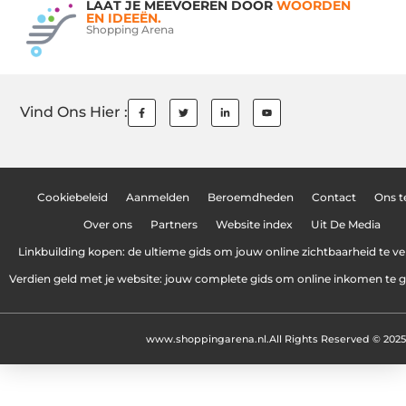
LAAT JE MEEVOEREN DOOR
WOORDEN
EN IDEEËN.
Shopping Arena
Vind Ons Hier :
Cookiebeleid
Aanmelden
Beroemdheden
Contact
Ons 
Over ons
Partners
Website index
Uit De Media
Linkbuilding kopen: de ultieme gids om jouw online zichtbaarheid te v
Verdien geld met je website: jouw complete gids om online inkomen te 
www.shoppingarena.nl.
All Rights Reserved © 2025