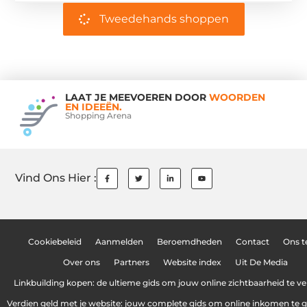
Tweedehands shoppen
LAAT JE MEEVOEREN DOOR
WOORDEN
EN IDEEËN.
Shopping Arena
Vind Ons Hier :
Cookiebeleid
Aanmelden
Beroemdheden
Contact
Ons 
Over ons
Partners
Website index
Uit De Media
Linkbuilding kopen: de ultieme gids om jouw online zichtbaarheid te v
Verdien geld met je website: jouw complete gids om online inkomen te 