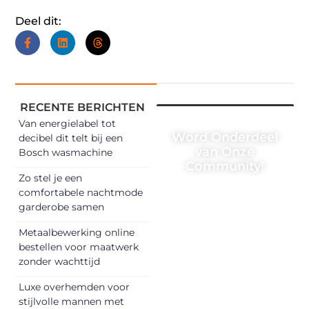
Deel dit:
RECENTE BERICHTEN
Van energielabel tot
Word Onderdeel
decibel dit telt bij een
van Onze
Bosch wasmachine
Community!
Zo stel je een
Registreer je
comfortabele nachtmode
garderobe samen
vandaag nog en
begin met het
Metaalbewerking online
delen van jouw
bestellen voor maatwerk
unieke perspectief.
zonder wachttijd
Jouw woorden
Luxe overhemden voor
kunnen
stijlvolle mannen met
informeren,