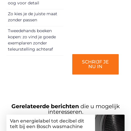
oog voor detail
inspireren,
vermaken en
Zo kies je de juiste maat
zonder passen
verbinden – ze
verdienen het om
Tweedehands boeken
gehoord te
kopen: zo vind je goede
worden!
exemplaren zonder
teleurstelling achteraf
SCHRIJF JE
NU IN
Gerelateerde berichten
die u mogelijk
interesseren.
Van energielabel tot decibel dit
telt bij een Bosch wasmachine