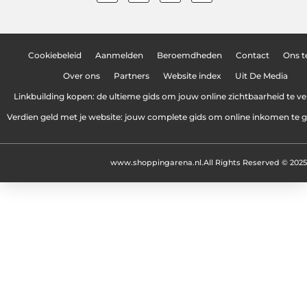
Cookiebeleid
Aanmelden
Beroemdheden
Contact
Ons 
Over ons
Partners
Website index
Uit De Media
Linkbuilding kopen: de ultieme gids om jouw online zichtbaarheid te v
Verdien geld met je website: jouw complete gids om online inkomen te 
www.shoppingarena.nl.
All Rights Reserved © 2025