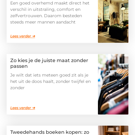
Een goed overhemd maakt direct het
verschil in uitstraling, comfort en
zelfvertrouwen. Daarom besteden
steeds meer mannen aandacht
Lees verder ➜
Zo kies je de juiste maat zonder
passen
Je wilt dat iets meteen goed zit als je
het uit de doos haalt, zonder twijfel en
zonder
Lees verder ➜
Tweedehands boeken kopen: zo