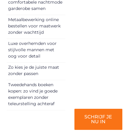
Registreer je
comfortabele nachtmode
garderobe samen
vandaag nog en
begin met het
Metaalbewerking online
delen van jouw
bestellen voor maatwerk
unieke perspectief.
zonder wachttijd
Jouw woorden
Luxe overhemden voor
kunnen
stijlvolle mannen met
informeren,
oog voor detail
inspireren,
vermaken en
Zo kies je de juiste maat
zonder passen
verbinden – ze
verdienen het om
Tweedehands boeken
gehoord te
kopen: zo vind je goede
worden!
exemplaren zonder
teleurstelling achteraf
SCHRIJF JE
NU IN