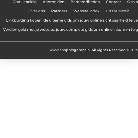
Cookiebeleid
Aanmelden
Beroemdheden
Contact
Ons 
Over ons
Partners
Website index
Uit De Media
Linkbuilding kopen: de ultieme gids om jouw online zichtbaarheid te v
Verdien geld met je website: jouw complete gids om online inkomen te 
www.shoppingarena.nl.
All Rights Reserved © 2025