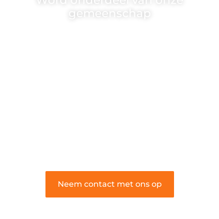
Word onderdeel van onze
gemeenschap
Wij zijn een veelzijdig blogplatform dat
toegankelijk is voor iedereen – of je nu
een passie hebt voor schrijven, lezen of
beide. Onze algemene blog biedt een
podium voor diverse onderwerpen en
persoonlijke verhalen.
❝
Word onderdeel van onze community
en draag bij aan een inspirerende plek
waar ideeën tot leven komen en
gedeeld worden.
❞
Neem contact met ons op