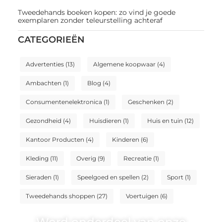
Tweedehands boeken kopen: zo vind je goede
exemplaren zonder teleurstelling achteraf
CATEGORIEËN
Advertenties
(13)
Algemene koopwaar
(4)
Ambachten
(1)
Blog
(4)
Consumentenelektronica
(1)
Geschenken
(2)
Gezondheid
(4)
Huisdieren
(1)
Huis en tuin
(12)
Kantoor Producten
(4)
Kinderen
(6)
Kleding
(11)
Overig
(9)
Recreatie
(1)
Sieraden
(1)
Speelgoed en spellen
(2)
Sport
(1)
Tweedehands shoppen
(27)
Voertuigen
(6)