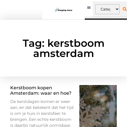
Tag: kerstboom
amsterdam
Kerstboom kopen
Amsterdam: waar en hoe?
De kerstdagen komen er weer
aan, en dat betekent dat het tijd
is om je huis in kerstsfeer te
brengen. Een echte kerstboom
is daarbij natuurlijk onmisbaar.