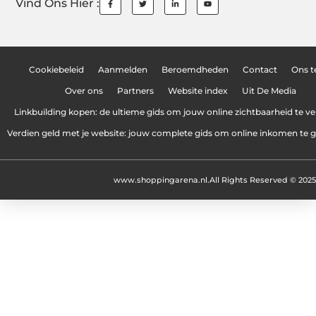
Vind Ons Hier :
Cookiebeleid
Aanmelden
Beroemdheden
Contact
Ons 
Over ons
Partners
Website index
Uit De Media
Linkbuilding kopen: de ultieme gids om jouw online zichtbaarheid te v
Verdien geld met je website: jouw complete gids om online inkomen te 
www.shoppingarena.nl.
All Rights Reserved © 2025