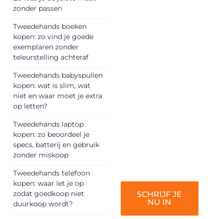
Registreer je
zonder passen
vandaag nog en
Tweedehands boeken
begin met het
kopen: zo vind je goede
delen van jouw
exemplaren zonder
unieke perspectief.
teleurstelling achteraf
Jouw woorden
Tweedehands babyspullen
kunnen
kopen: wat is slim, wat
informeren,
niet en waar moet je extra
inspireren,
op letten?
vermaken en
Tweedehands laptop
verbinden – ze
kopen: zo beoordeel je
verdienen het om
specs, batterij en gebruik
gehoord te
zonder miskoop
worden!
Tweedehands telefoon
kopen: waar let je op
zodat goedkoop niet
SCHRIJF JE
NU IN
duurkoop wordt?