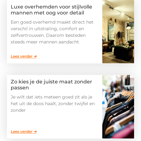
Luxe overhemden voor stijlvolle
mannen met oog voor detail
Een goed overhemd maakt direct het
verschil in uitstraling, comfort en
zelfvertrouwen. Daarom besteden
steeds meer mannen aandacht
Lees verder ➜
Zo kies je de juiste maat zonder
passen
Je wilt dat iets meteen goed zit als je
het uit de doos haalt, zonder twijfel en
zonder
Lees verder ➜