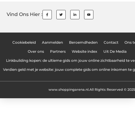
Vind Ons Hier :
Cookiebeleid
Aanmelden
Beroemdheden
Contact
Ons 
Over ons
Partners
Website index
Uit De Media
Linkbuilding kopen: de ultieme gids om jouw online zichtbaarheid te v
Verdien geld met je website: jouw complete gids om online inkomen te 
www.shoppingarena.nl.
All Rights Reserved © 2025