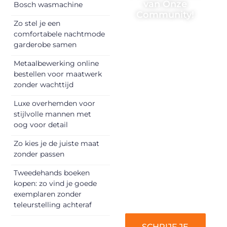
van Onze
Bosch wasmachine
Community!
Zo stel je een
Registreer je
comfortabele nachtmode
garderobe samen
vandaag nog en
begin met het
Metaalbewerking online
delen van jouw
bestellen voor maatwerk
unieke perspectief.
zonder wachttijd
Jouw woorden
Luxe overhemden voor
kunnen
stijlvolle mannen met
informeren,
oog voor detail
inspireren,
vermaken en
Zo kies je de juiste maat
zonder passen
verbinden – ze
verdienen het om
Tweedehands boeken
gehoord te
kopen: zo vind je goede
worden!
exemplaren zonder
teleurstelling achteraf
SCHRIJF JE