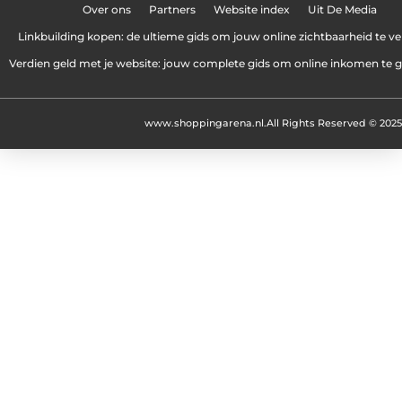
Over ons
Partners
Website index
Uit De Media
Linkbuilding kopen: de ultieme gids om jouw online zichtbaarheid te v
Verdien geld met je website: jouw complete gids om online inkomen te 
www.shoppingarena.nl.
All Rights Reserved © 2025