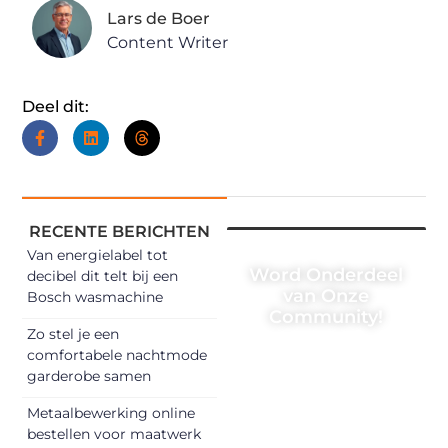
Lars de Boer
Content Writer
Deel dit:
RECENTE BERICHTEN
Van energielabel tot
Word Onderdeel
decibel dit telt bij een
van Onze
Bosch wasmachine
Community!
Zo stel je een
Registreer je
comfortabele nachtmode
garderobe samen
vandaag nog en
begin met het
Metaalbewerking online
delen van jouw
bestellen voor maatwerk