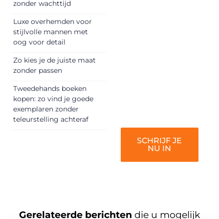
unieke perspectief.
zonder wachttijd
Jouw woorden
Luxe overhemden voor
kunnen
stijlvolle mannen met
informeren,
oog voor detail
inspireren,
vermaken en
Zo kies je de juiste maat
zonder passen
verbinden – ze
verdienen het om
Tweedehands boeken
gehoord te
kopen: zo vind je goede
worden!
exemplaren zonder
teleurstelling achteraf
SCHRIJF JE
NU IN
Gerelateerde berichten
die u mogelijk