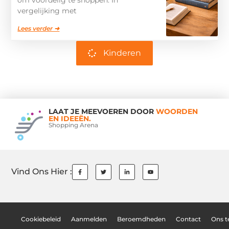
vergelijking met
Lees verder ➜
Kinderen
LAAT JE MEEVOEREN DOOR
WOORDEN
EN IDEEËN.
Shopping Arena
Vind Ons Hier :
Cookiebeleid
Aanmelden
Beroemdheden
Contact
Ons 