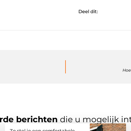
Deel dit:
Hoe
rde berichten
die u mogelijk in
Zo stel je een comfortabele