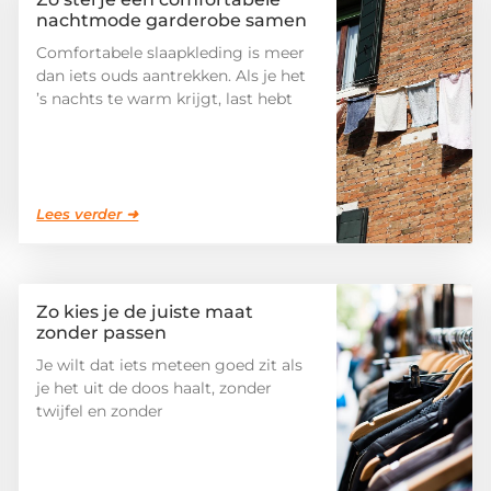
nachtmode garderobe samen
Comfortabele slaapkleding is meer
dan iets ouds aantrekken. Als je het
’s nachts te warm krijgt, last hebt
Lees verder ➜
Zo kies je de juiste maat
zonder passen
Je wilt dat iets meteen goed zit als
je het uit de doos haalt, zonder
twijfel en zonder