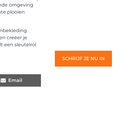
begin met het delen van jouw
ende omgeving
unieke perspectief. Jouw
hte plooien
woorden kunnen informeren,
inspireren, vermaken en
aambekleding
verbinden – ze verdienen het
en creëer je
om gehoord te worden!
t een sleutelrol
SCHRIJF JE NU IN
Email