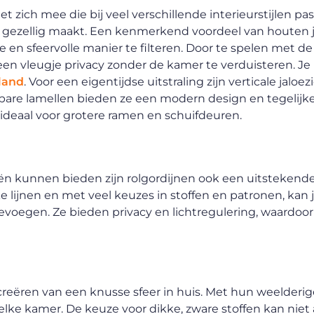
zich mee die bij veel verschillende interieurstijlen pas
r gezellig maakt. Een kenmerkend voordeel van houten j
en sfeervolle manier te filteren. Door te spelen met de
een vleugje privacy zonder de kamer te verduisteren. J
land
. Voor een eigentijdse uitstraling zijn verticale jaloe
lbare lamellen bieden ze een modern design en tegelijke
jn ideaal voor grotere ramen en schuifdeuren.
ën kunnen bieden zijn rolgordijnen ook een uitstekend
e lijnen en met veel keuzes in stoffen en patronen, kan 
oevoegen. Ze bieden privacy en lichtregulering, waardoor 
reëren van een knusse sfeer in huis. Met hun weelderige
lke kamer. De keuze voor dikke, zware stoffen kan niet 