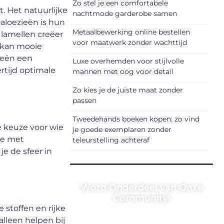
Zo stel je een comfortabele
t. Het natuurlijke
nachtmode garderobe samen
aloezieën is hun
Metaalbewerking online bestellen
 lamellen creëer
voor maatwerk zonder wachttijd
e kan mooie
zieën een
Luxe overhemden voor stijlvolle
rtijd optimale
mannen met oog voor detail
Zo kies je de juiste maat zonder
passen
Tweedehands boeken kopen: zo vind
e keuze voor wie
je goede exemplaren zonder
je met
teleurstelling achteraf
je de sfeer in
Word Onderdeel van Onze
Community!
 stoffen en rijke
Registreer je vandaag nog en
alleen helpen bij