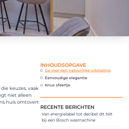
INHOUDSOPGAVE
Ga voor een natuurlijke uitstraling
Eenvoudige elegantie
Knus sfeertje
 die keuzes, vaak
gt niet alleen
ons huis omtovert
RECENTE BERICHTEN
Van energielabel tot decibel dit telt
bij een Bosch wasmachine