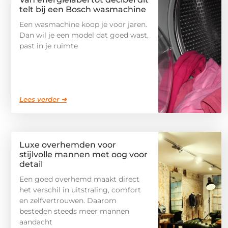
telt bij een Bosch wasmachine
Een wasmachine koop je voor jaren.
Dan wil je een model dat goed wast,
past in je ruimte
Lees verder ➜
Luxe overhemden voor
stijlvolle mannen met oog voor
detail
Een goed overhemd maakt direct
het verschil in uitstraling, comfort
en zelfvertrouwen. Daarom
besteden steeds meer mannen
aandacht