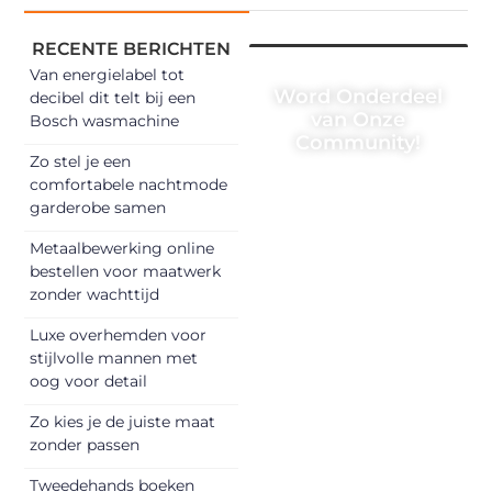
RECENTE BERICHTEN
Van energielabel tot
Word Onderdeel
decibel dit telt bij een
van Onze
Bosch wasmachine
Community!
Zo stel je een
Registreer je
comfortabele nachtmode
garderobe samen
vandaag nog en
begin met het
Metaalbewerking online
delen van jouw
bestellen voor maatwerk
unieke perspectief.
zonder wachttijd
Jouw woorden
Luxe overhemden voor
kunnen
stijlvolle mannen met
informeren,
oog voor detail
inspireren,
vermaken en
Zo kies je de juiste maat
zonder passen
verbinden – ze
verdienen het om
Tweedehands boeken