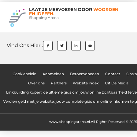
LAAT JE MEEVOEREN DOOR
WOORDEN
EN IDEEËN.
Shopping Arena
Vind Ons Hier :
Cookiebeleid
Aanmelden
Beroemdheden
Contact
Ons 
Over ons
Partners
Website index
Uit De Media
Linkbuilding kopen: de ultieme gids om jouw online zichtbaarheid te v
Verdien geld met je website: jouw complete gids om online inkomen te 
www.shoppingarena.nl.
All Rights Reserved © 2025