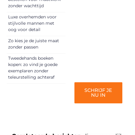
unieke perspectief.
zonder wachttijd
Jouw woorden
Luxe overhemden voor
kunnen
stijlvolle mannen met
informeren,
oog voor detail
inspireren,
vermaken en
Zo kies je de juiste maat
zonder passen
verbinden – ze
verdienen het om
Tweedehands boeken
gehoord te
kopen: zo vind je goede
worden!
exemplaren zonder
teleurstelling achteraf
SCHRIJF JE
NU IN