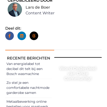
GEPUBLICEERD DOOR
Lars de Boer
Content Writer
Deel dit:
RECENTE BERICHTEN
Van energielabel tot
Word Onderdeel
decibel dit telt bij een
van Onze
Bosch wasmachine
Community!
Zo stel je een
Registreer je
comfortabele nachtmode
garderobe samen
vandaag nog en
begin met het
Metaalbewerking online
delen van jouw
bestellen voor maatwerk