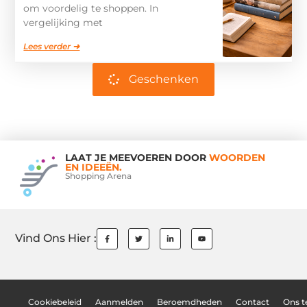
om voordelig te shoppen. In
vergelijking met
Lees verder ➜
Geschenken
LAAT JE MEEVOEREN DOOR
WOORDEN
EN IDEEËN.
Shopping Arena
Vind Ons Hier :
Cookiebeleid
Aanmelden
Beroemdheden
Contact
Ons 